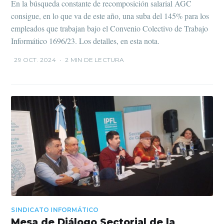
En la búsqueda constante de recomposición salarial AGC
consigue, en lo que va de este año, una suba del 145% para los
empleados que trabajan bajo el Convenio Colectivo de Trabajo
Informático 1696/23. Los detalles, en esta nota.
29 OCT. 2024
•
2 MIN DE LECTURA
SINDICATO INFORMÁTICO
Mesa de Diálogo Sectorial de la