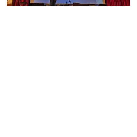
GREMIALES
Participamos del Foro Internacional
de IA
El evento, organizado por la UTN, contó con una conferencia a
cargo de nuestro Secretario Gremial Manuel Alonso, donde se
expuso la postura del gremio.
6 SEP. 2023
•
1 MIN DE LECTURA