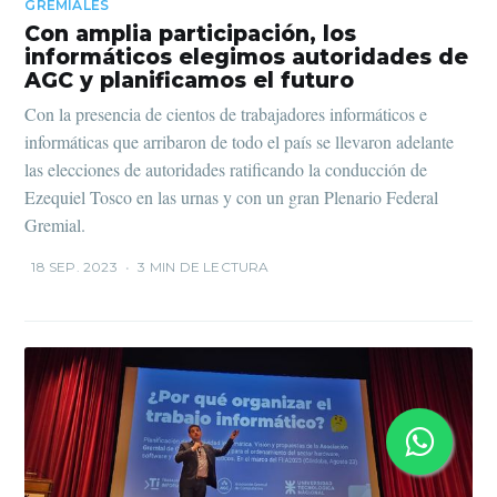
GREMIALES
Con amplia participación, los
informáticos elegimos autoridades de
AGC y planificamos el futuro
Con la presencia de cientos de trabajadores informáticos e
informáticas que arribaron de todo el país se llevaron adelante
las elecciones de autoridades ratificando la conducción de
Ezequiel Tosco en las urnas y con un gran Plenario Federal
Gremial.
18 SEP. 2023
•
3 MIN DE LECTURA