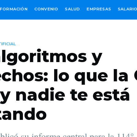
FORMACIÓN
CONVENIO
SALUD
EMPRESAS
SALARI
IFICIAL
algoritmos y
chos: lo que la
 y nadie te está
tando
licó su informe central para la 114°