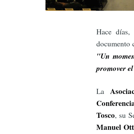
Hace días, 
documento ce
"Un momento
promover el
Asocia
La
Conferenci
Tosco
, su S
Manuel Ot