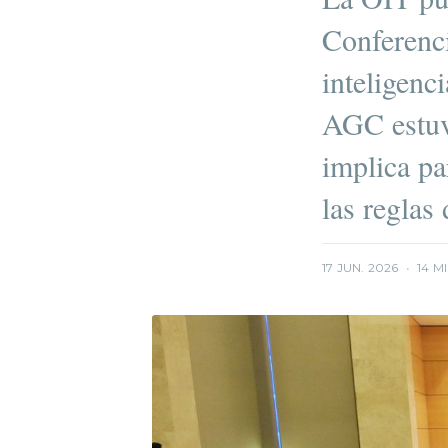
Conferenc
inteligenc
AGC estuv
implica pa
las reglas 
17 JUN. 2026
•
14 M