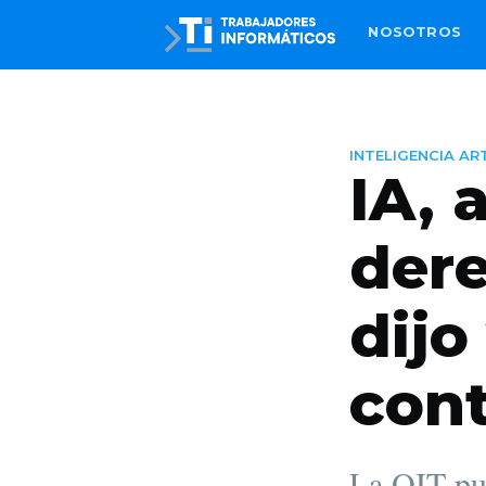
NOSOTROS
INTELIGENCIA ART
IA, 
dere
dijo
con
La OIT pub