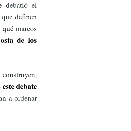
e debatió el
 que definen
 qué marcos
osta de los
onstruyen,
este debate
—
van a ordenar