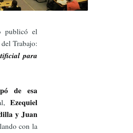
o publicó el
 del Trabajo:
ificial para
ipó de esa
Ezequiel
al,
illa y Juan
lando con la