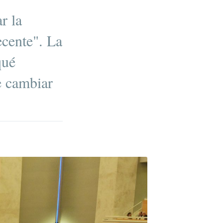
r la
ecente". La
qué
e cambiar