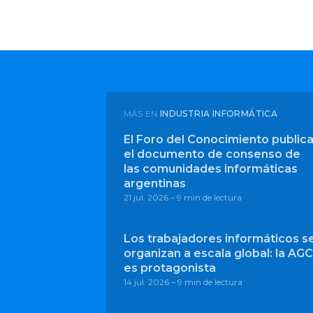
MÁS EN
INDUSTRIA INFORMÁTICA
El Foro del Conocimiento public
el documento de consenso de
las comunidades informáticas
argentinas
21 jul. 2026
– 9 min de lectura
Los trabajadores informáticos s
organizan a escala global: la AGC
es protagonista
14 jul. 2026
– 9 min de lectura