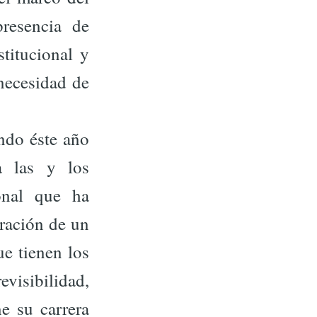
resencia de
titucional y
necesidad de
ndo éste año
a las y los
onal que ha
oración de un
ue tienen los
evisibilidad,
ne su carrera