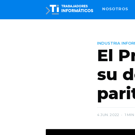
NOSOTROS
INDUSTRIA INFO
El P
su d
pari
4 JUN. 2022
•
1 MIN