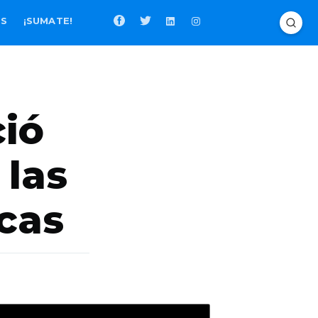
OS
¡SUMATE!
ció
 las
icas