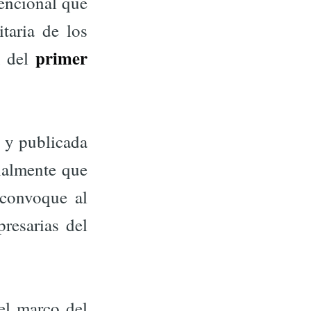
encional que
itaria de los
primer
n del
 y publicada
inalmente que
 convoque al
resarias del
el marco del