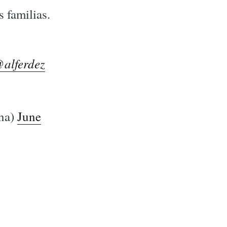
s familias.
alferdez
na)
June