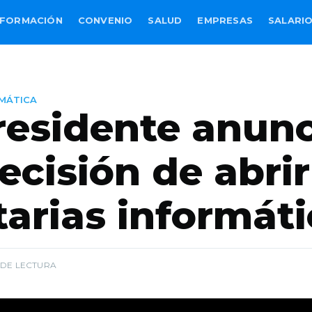
FORMACIÓN
CONVENIO
SALUD
EMPRESAS
SALARI
RMÁTICA
residente anun
ecisión de abrir
tarias informát
 DE LECTURA