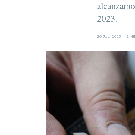
alcanzamos
2023.
20 JUL. 2023
•
2 MI