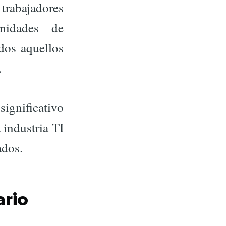
 trabajadores
unidades de
odos aquellos
.
significativo
 industria TI
ados.
ario