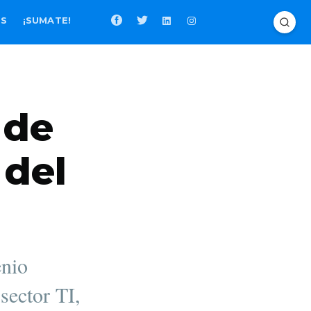
OS
¡SUMATE!
 de
 del
enio
sector TI,