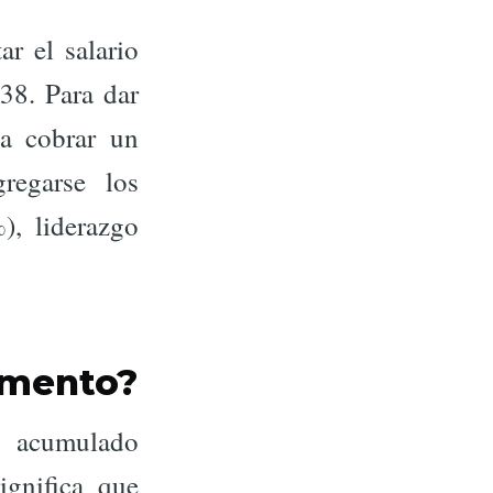
ar el salario
38. Para dar
a cobrar un
regarse los
), liderazgo
umento?
 acumulado
ignifica que