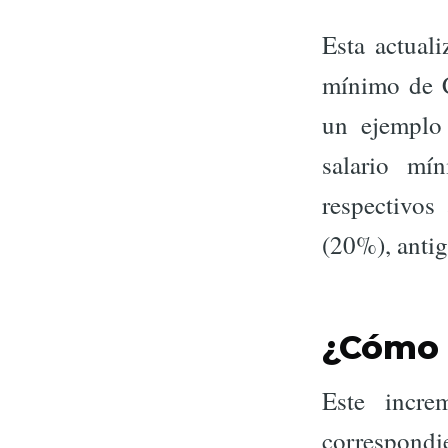
Esta actuali
mínimo de C
un ejemplo
salario mí
respectivos
(20%), antig
¿Cómo s
Este incr
correspondi