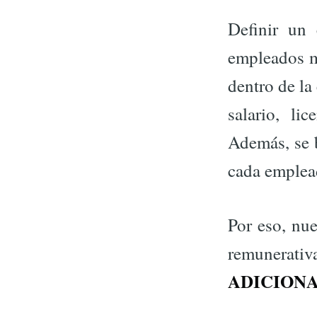
Definir un 
empleados me
dentro de la
salario, li
Además, se b
cada emplea
Por eso, nue
remunerati
ADICIONA