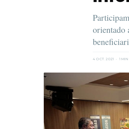
Participam
orientado 
beneficiar
4 OCT. 2021
•
1 MIN