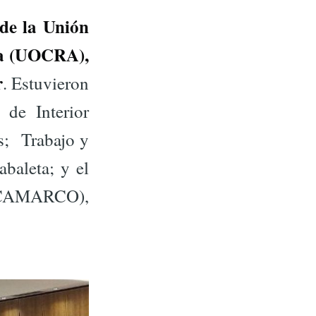
 de la Unión
na (UOCRA),
r
. Estuvieron
de Interior
s; Trabajo y
baleta; y el
 (CAMARCO),