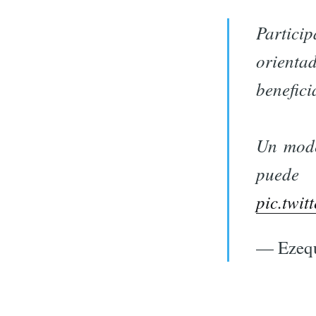
Partici
orienta
benefici
Un mode
puede 
pic.twi
— Ezequ