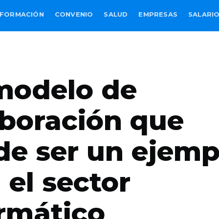
FORMACIÓN
CONVENIO
SALUD
EMPRESAS
SALARI
modelo de
boración que
e ser un ejemp
 el sector
rmático