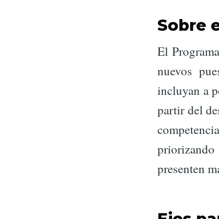
Sobre 
El Programa
nuevos pues
incluyan a p
partir del d
competenci
priorizand
presenten ma
Ejes pa