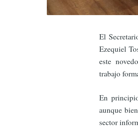
El Secretar
Ezequiel To
este noved
trabajo form
En principi
aunque bien 
sector infor