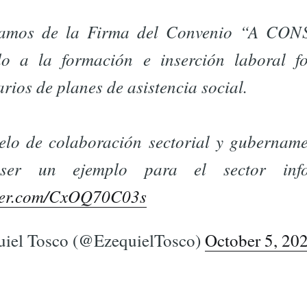
pamos de la Firma del Convenio “A CO
do a la formación e inserción laboral f
arios de planes de asistencia social.
lo de colaboración sectorial y gubername
ser un ejemplo para el sector infor
tter.com/CxOQ70C03s
iel Tosco (@EzequielTosco)
October 5, 20