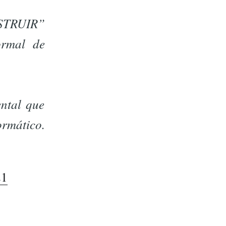
NSTRUIR”
ormal de
ntal que
mático.
21