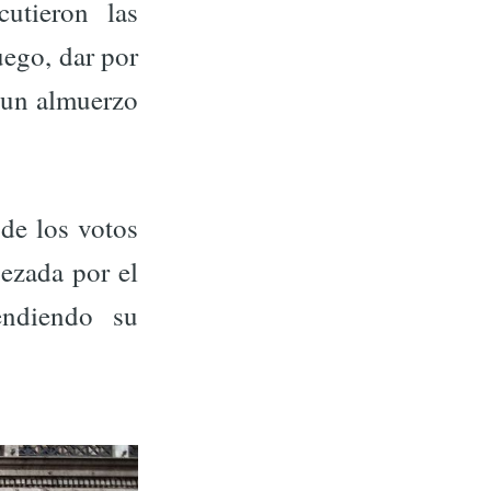
utieron las
uego, dar por
n un almuerzo
 de los votos
bezada por el
endiendo su