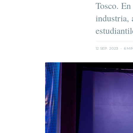
Tosco. En 
industria,
estudiantil
12 SEP. 2023
•
6 MI