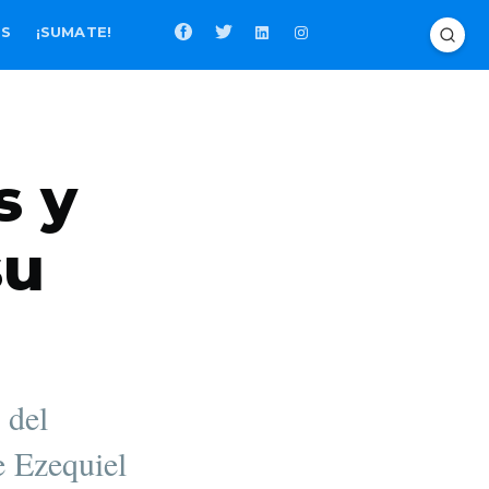
OS
¡SUMATE!
s y
su
 del
e Ezequiel