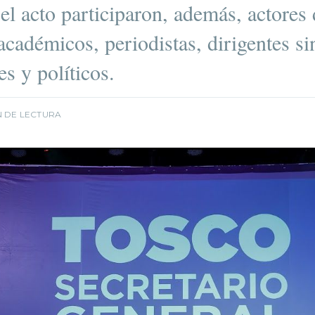
el acto participaron, además, actores 
 académicos, periodistas, dirigentes si
es y políticos.
N DE LECTURA