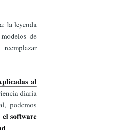
a: la leyenda
e modelos de
 reemplazar
plicadas al
encia diaria
al, podemos
el software
:
ad
.