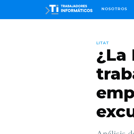
NOSOTROS
LITAT
¿La 
trab
emp
excu
Análisis d