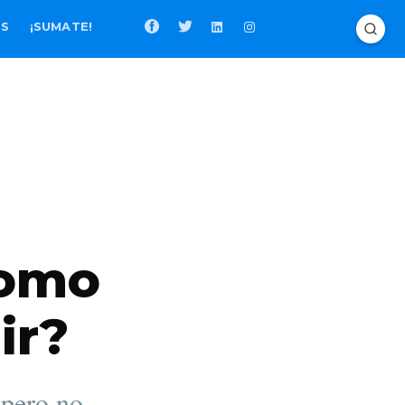
OS
¡SUMATE!
como
ir?
 pero no