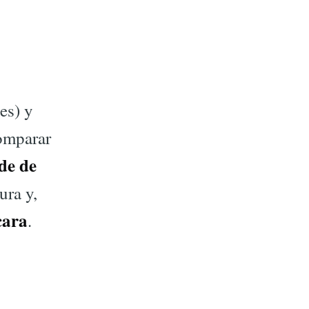
es) y
comparar
de de
ura y,
cara
.