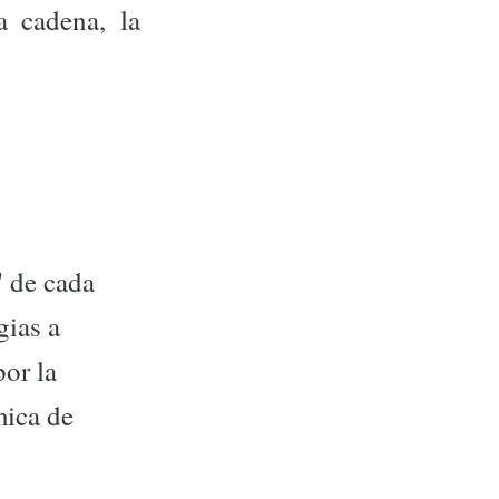
a cadena, la
" de cada
gias a
por la
mica de