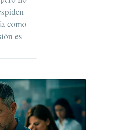
espiden
gía como
sión es