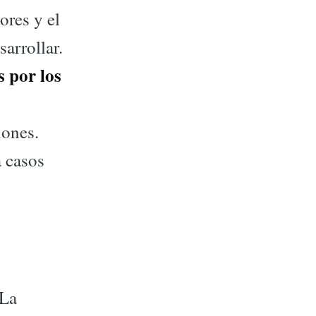
ores y el
arrollar.
 por los
iones.
a casos
 La