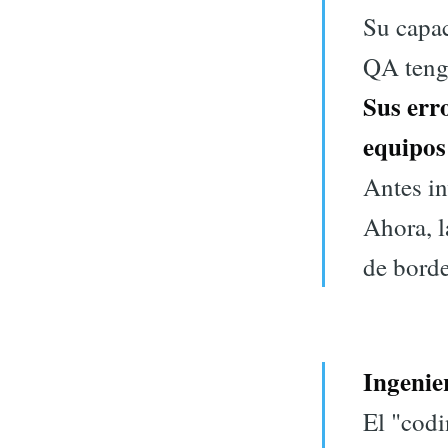
Su capac
QA tenga
Sus err
equipos
Antes in
Ahora, l
de borde
Ingenie
El "codi