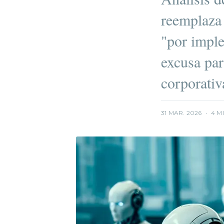
reemplaza
"por imple
excusa par
corporativ
31 MAR. 2026
•
4 M