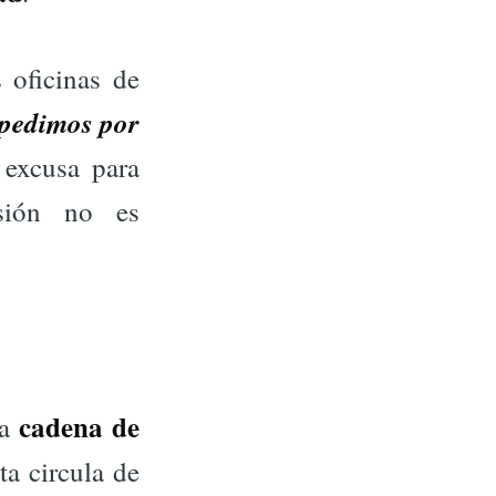
s oficinas de
pedimos por
 excusa para
sión no es
cadena de
na
a circula de