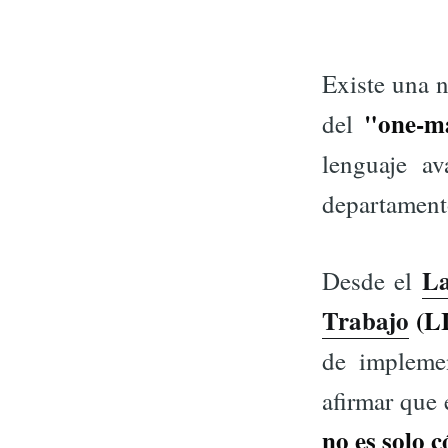
Existe una n
"one-m
del
lenguaje a
departamento
La
Desde el
Trabajo
(L
de impleme
afirmar que 
no es solo c