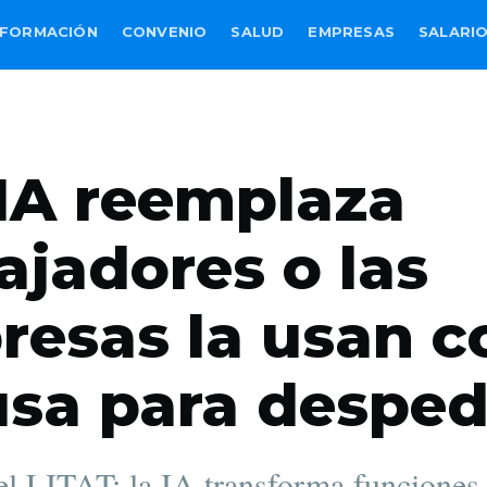
FORMACIÓN
CONVENIO
SALUD
EMPRESAS
SALARI
IA reemplaza
ajadores o las
resas la usan 
sa para desped
el LITAT: la IA transforma funciones