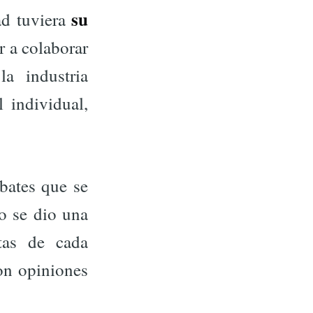
su
ad tuviera
ar a colaborar
a industria
 individual,
bates que se
do se dio una
tas de cada
on opiniones