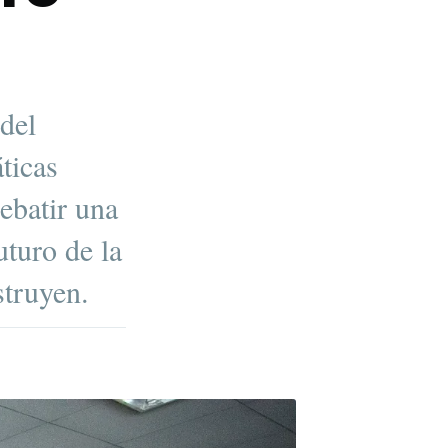
del
ticas
debatir una
uturo de la
struyen.