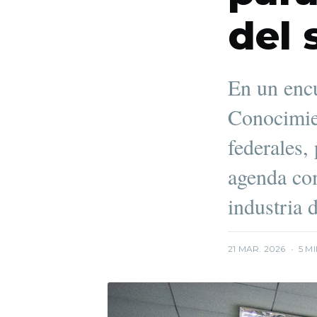
del 
En un encu
Conocimie
federales,
agenda com
industria 
21 MAR. 2026
•
5 M