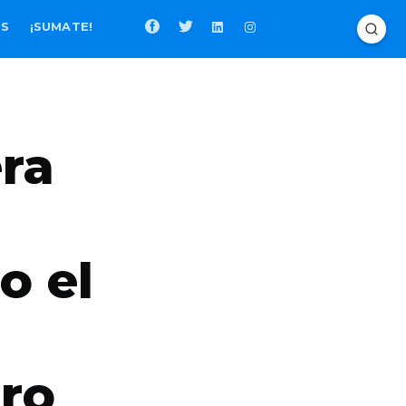
OS
¡SUMATE!
era
o el
uro