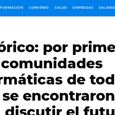
FORMACIÓN
CONVENIO
SALUD
EMPRESAS
SALARI
órico: por prim
, comunidades
rmáticas de tod
 se encontraron
 discutir el fut