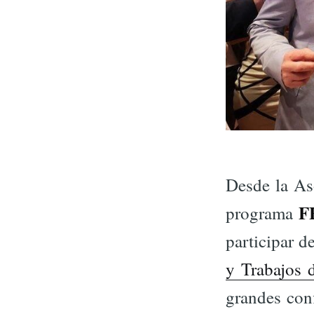
Desde la As
F
programa
participar d
y Trabajos 
grandes conf