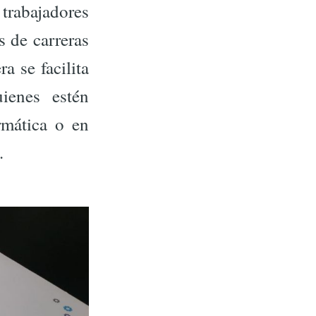
abajadores
s de carreras
a se facilita
ienes estén
rmática o en
.