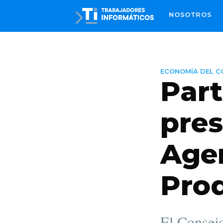
NOSOTROS
ECONOMÍA DEL C
Part
pres
Age
Pro
El Consej