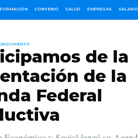
FORMACIÓN
CONVENIO
SALUD
EMPRESAS
SALARI
ONOCIMIENTO
icipamos de la
entación de la
nda Federal
ductiva
o Económico y Social lanzó su Agend