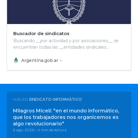
Buscador de sindicatos
Buscando __por actividad y por asociaciones__ se
encuentran todas las __entidades sindicales
registradas__ en la STEySS. Se puede __buscar por
actividad, provincia y grado__ y optar entre
Argentina.gob.ar
organizaciones que tienen personería gremial,
inscripción gremial o por todas. Se brinda
información sobre antec…
MÁS EN
SINDICATO INFORMÁTICO
Milagros Miceli: "en el mundo informático,
que los trabajadores nos organicemos es
algo revolucionario"
6 ago. 2026
– 4 min de lectura