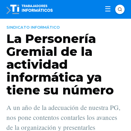
SINDICATO INFORMÁTICO
La Personería
Gremial de la
actividad
informática ya
tiene su número
A un año de la adecuación de nuestra PG,
nos pone contentos contarles los avances
de la organización y presentarles