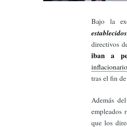
Bajo la e
establecid
directivos 
iban a pe
inflacionari
tras el fin 
Además del 
empleados r
que los dir