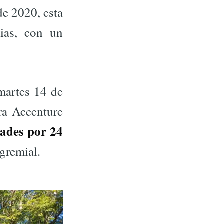
de 2020, esta
ias, con un
martes 14 de
ora Accenture
dades por 24
gremial.