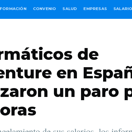
FORMACIÓN
CONVENIO
SALUD
EMPRESAS
SALARI
rmáticos de
enture en Espa
izaron un paro 
oras
ngelamiento de sus salarios, los infor