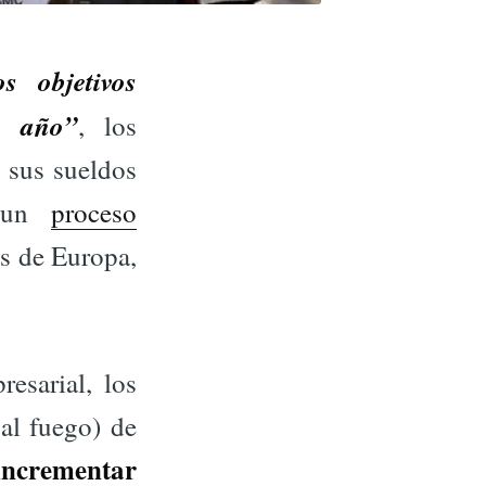
 objetivos
e año”
, los
 sus sueldos
e un
proceso
es de Europa,
esarial, los
al fuego) de
 incrementar