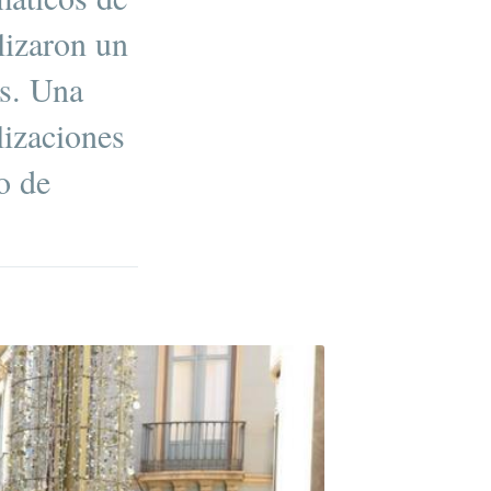
lizaron un
es. Una
lizaciones
o de