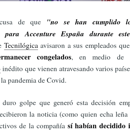
"no se han cumplido los
xcusa de que
os para Accenture España durante est
de
Tecnilógica
avisaron a sus empleados que
rmanecer congelados
, en medio d
o
inédito que vienen atravesando varios país
de la pandemia de Covid.
duro golpe que generó esta decisión empr
ecibieron la noticia (como quien echa leña 
sí habían decidido
ectivos de la compañía