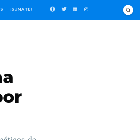
OS
¡SUMATE!
ña
por
máticos de