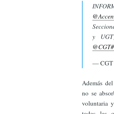
INFORM
@Accent
Seccion
y UGT
@CGT
#
— CGT Z
Además del 
no se absor
voluntaria 
todas las 