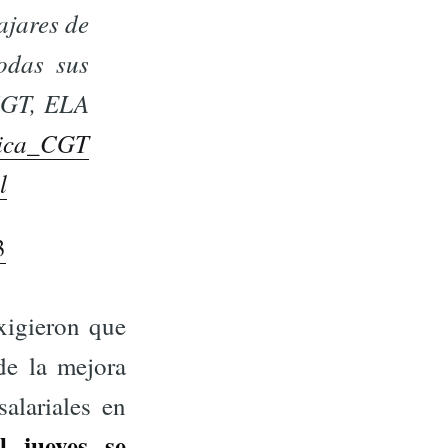
ajares de
odas sus
CGT, ELA
ica_CGT
l
3
xigieron que
de la mejora
alariales en
l jueves se