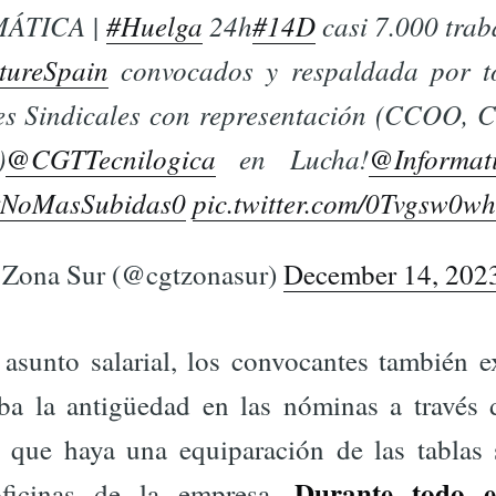
ÁTICA |
#Huelga
24h
#14D
casi 7.000 trab
ureSpain
convocados y respaldada por t
es Sindicales con representación (CCOO, 
)
@CGTTecnilogica
en Lucha!
@Informat
NoMasSubidas0
pic.twitter.com/0Tvgsw0wh
ona Sur (@cgtzonasur)
December 14, 202
asunto salarial, los convocantes también e
ba la antigüedad en las nóminas a través 
y que haya una equiparación de las tablas s
Durante todo e
oficinas de la empresa.