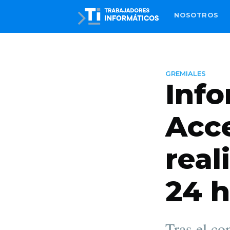
NOSOTROS
GREMIALES
Info
Acc
real
24 h
Tras el co